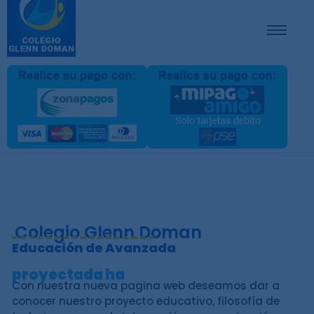
Colegio Glenn Doman
Educación de Avanzada
p
r
o
y
e
c
t
a
d
a
h
a
c
i
a
e
l
|
Con nuestra nueva pagina web deseamos dar a
conocer nuestro proyecto educativo, filosofía de