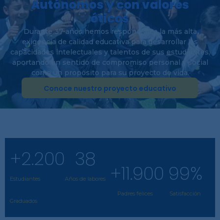
Autónomos y con valores
éticos
Durante 37 años hemos respondido a la más alta
exigencia de calidad educativa para desarrollar las
capacidades intelectuales y talentos de sus estudiantes,
aportando un sentido de compromiso personal y social
como un propósito para su proyecto de vida.
Conoce nuestro proyecto educativo
+
2.200
38
+
11.900
99
%
Estudiantes
Años de labores
Padres felices
Satisfacción
Graduados