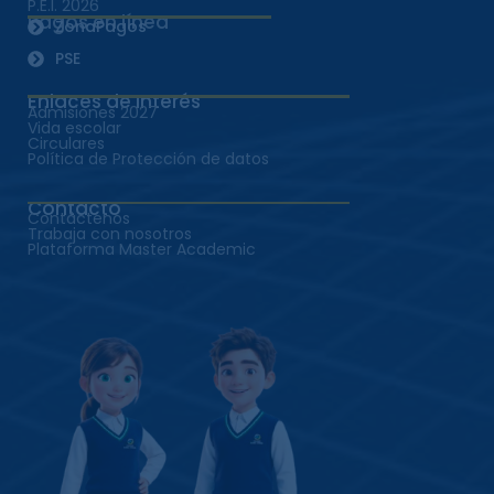
P.E.I. 2026
Pagos en línea
ZonaPagos
PSE
Enlaces de Interés
Admisiones 2027
Vida escolar
Circulares
Política de Protección de datos
Contacto
Contáctenos
Trabaja con nosotros
Plataforma Master Academic