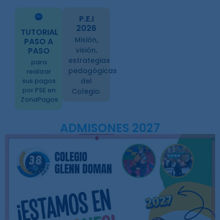
P.E.I
2026
TUTORIAL
Misión,
PASO A
PASO
visión,
estrategias
para
pedagógicas
realizar
sus pagos
del
por PSE en
Colegio.
ZonaPagos
ADMISONES 2027