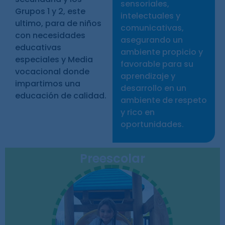
sensoriales,
Grupos 1 y 2, este
intelectuales y
ultimo, para
de niños
comunicativas,
con necesidades
asegurando un
educativas
ambiente propicio y
especiales
y Media
favorable para su
vocacional donde
aprendizaje y
impartimos una
desarrollo en un
educación de calidad.
ambiente de respeto
y rico en
oportunidades.
Preescolar